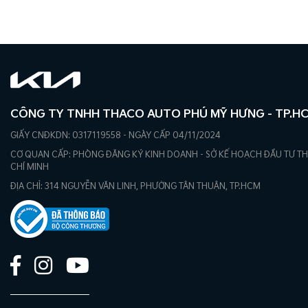
CÔNG TY TNHH THACO AUTO PHÚ MỸ HƯNG - TP.H
GIẤY CNĐKDN: 0317119558 - NGÀY CẤP 04/11/2024
CƠ QUAN CẤP: PHÒNG ĐĂNG KÝ KINH DOANH - SỞ KẾ HOẠCH ĐẦU TƯ T
CHÍ MINH
ĐỊA CHỈ: 314 NGUYỄN VĂN LINH, PHƯỜNG TÂN THUẬN, TP.HCM