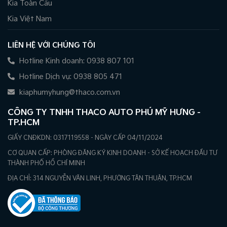
Kia Toàn Cầu
Kia Việt Nam
LIÊN HỆ VỚI CHÚNG TÔI
Hotline Kinh doanh: 0938 807 101
Hotline Dịch vụ: 0938 805 471
kiaphumyhung@thaco.com.vn
CÔNG TY TNHH THACO AUTO PHÚ MỸ HƯNG -
TP.HCM
GIẤY CNĐKDN: 0317119558 - NGÀY CẤP 04/11/2024
CƠ QUAN CẤP: PHÒNG ĐĂNG KÝ KINH DOANH - SỞ KẾ HOẠCH ĐẦU TƯ
THÀNH PHỐ HỒ CHÍ MINH
ĐỊA CHỈ: 314 NGUYỄN VĂN LINH, PHƯỜNG TÂN THUẬN, TP.HCM