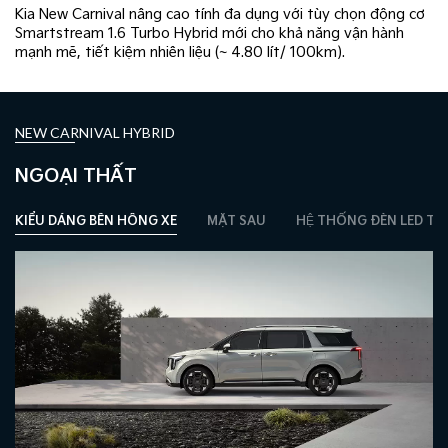
Kia New Carnival nâng cao tính đa dụng với tùy chọn động cơ
Smartstream 1.6 Turbo Hybrid mới cho ​khả năng vận hành
mạnh mẽ, tiết kiệm nhiên liệu (~ 4.80 lít/ 100km).
NEW CARNIVAL HYBRID
NGOẠI THẤT
KIỂU DÁNG BÊN HÔNG XE
MẶT SAU
HỆ THỐNG ĐÈN LED T