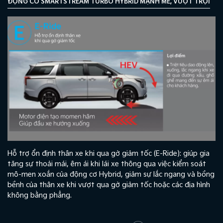
ĐỘNG CƠ SMARTSTREAM TURBO HYBRID MẠNH MẼ, VƯỢT TRỘI
Hỗ trợ ổn định thân xe khi qua gờ giảm tốc (E-Ride): giúp gia
tăng sự thoải mái, êm ái khi lái xe thông qua việc kiểm soát
mô-men xoắn của động cơ Hybrid, giảm sự lắc ngang và bồng
bềnh của thân xe khi vượt qua gờ giảm tốc hoặc các địa hình
không bằng phẳng.