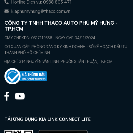
Hotline Dịch vụ: 0938 805 471
kiaphumyhung@thaco.com.vn
CÔNG TY TNHH THACO AUTO PHÚ MỸ HƯNG -
TP.HCM
GIẤY CNĐKDN: 0317119558 - NGÀY CẤP 04/11/2024
CƠ QUAN CẤP: PHÒNG ĐĂNG KÝ KINH DOANH - SỞ KẾ HOẠCH ĐẦU TƯ
THÀNH PHỐ HỒ CHÍ MINH
ĐỊA CHỈ: 314 NGUYỄN VĂN LINH, PHƯỜNG TÂN THUẬN, TP.HCM
TẢI ỨNG DỤNG KIA LINK CONNECT LITE