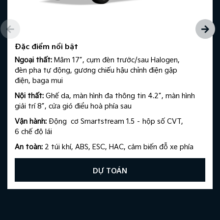
Đặc điểm nổi bật
Ngoại thất:
Mâm 17”, cụm đèn trước/sau Halogen,
đèn pha tự động, gương chiếu hậu chỉnh điện gập
điện, baga mui​
Nội thất:
Ghế da, màn hình đa thông tin 4.2”, màn hình
giải trí 8”, cửa gió điều hoà phía sau​
Vận hành:
Động cơ Smartstream 1.5 – hộp số CVT,
6 chế độ lái​
An toàn:
2 túi khí, ABS, ESC, HAC, cảm biến đỗ xe phía
sau, camera lùi
DỰ TOÁN