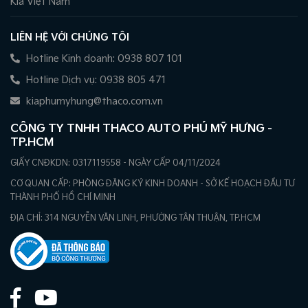
Kia Việt Nam
LIÊN HỆ VỚI CHÚNG TÔI
Hotline Kinh doanh: 0938 807 101
Hotline Dịch vụ: 0938 805 471
kiaphumyhung@thaco.com.vn
CÔNG TY TNHH THACO AUTO PHÚ MỸ HƯNG -
TP.HCM
GIẤY CNĐKDN: 0317119558 - NGÀY CẤP 04/11/2024
CƠ QUAN CẤP: PHÒNG ĐĂNG KÝ KINH DOANH - SỞ KẾ HOẠCH ĐẦU TƯ
THÀNH PHỐ HỒ CHÍ MINH
ĐỊA CHỈ: 314 NGUYỄN VĂN LINH, PHƯỜNG TÂN THUẬN, TP.HCM