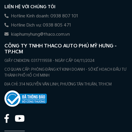
LIÊN HỆ VỚI CHÚNG TÔI
Hotline Kinh doanh: 0938 807 101
Hotline Dịch vụ: 0938 805 471
kiaphumyhung@thaco.com.vn
CÔNG TY TNHH THACO AUTO PHÚ MỸ HƯNG -
TP.HCM
GIẤY CNĐKDN: 0317119558 - NGÀY CẤP 04/11/2024
CƠ QUAN CẤP: PHÒNG ĐĂNG KÝ KINH DOANH - SỞ KẾ HOẠCH ĐẦU TƯ
THÀNH PHỐ HỒ CHÍ MINH
ĐỊA CHỈ: 314 NGUYỄN VĂN LINH, PHƯỜNG TÂN THUẬN, TP.HCM