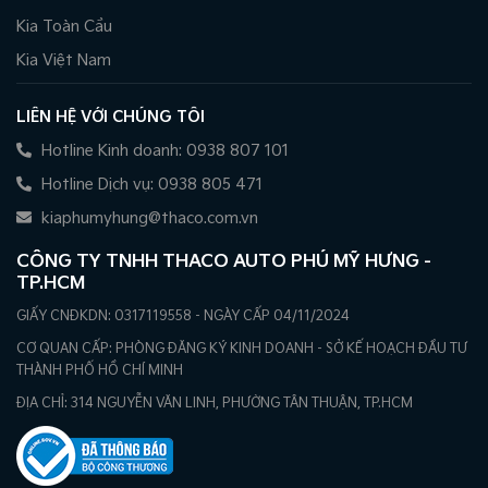
Kia Toàn Cầu
Kia Việt Nam
LIÊN HỆ VỚI CHÚNG TÔI
Hotline Kinh doanh: 0938 807 101
Hotline Dịch vụ: 0938 805 471
kiaphumyhung@thaco.com.vn
CÔNG TY TNHH THACO AUTO PHÚ MỸ HƯNG -
TP.HCM
GIẤY CNĐKDN: 0317119558 - NGÀY CẤP 04/11/2024
CƠ QUAN CẤP: PHÒNG ĐĂNG KÝ KINH DOANH - SỞ KẾ HOẠCH ĐẦU TƯ
THÀNH PHỐ HỒ CHÍ MINH
ĐỊA CHỈ: 314 NGUYỄN VĂN LINH, PHƯỜNG TÂN THUẬN, TP.HCM