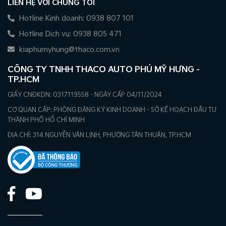
LIÊN HỆ VỚI CHÚNG TÔI
Hotline Kinh doanh: 0938 807 101
Hotline Dịch vụ: 0938 805 471
kiaphumyhung@thaco.com.vn
CÔNG TY TNHH THACO AUTO PHÚ MỸ HƯNG -
TP.HCM
GIẤY CNĐKDN: 0317119558 - NGÀY CẤP 04/11/2024
CƠ QUAN CẤP: PHÒNG ĐĂNG KÝ KINH DOANH - SỞ KẾ HOẠCH ĐẦU TƯ
THÀNH PHỐ HỒ CHÍ MINH
ĐỊA CHỈ: 314 NGUYỄN VĂN LINH, PHƯỜNG TÂN THUẬN, TP.HCM