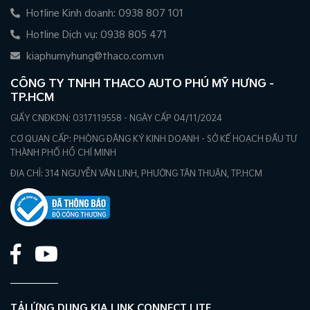
Hotline Kinh doanh: 0938 807 101
Hotline Dịch vụ: 0938 805 471
kiaphumyhung@thaco.com.vn
CÔNG TY TNHH THACO AUTO PHÚ MỸ HƯNG -
TP.HCM
GIẤY CNĐKDN: 0317119558 - NGÀY CẤP 04/11/2024
CƠ QUAN CẤP: PHÒNG ĐĂNG KÝ KINH DOANH - SỞ KẾ HOẠCH ĐẦU TƯ
THÀNH PHỐ HỒ CHÍ MINH
ĐỊA CHỈ: 314 NGUYỄN VĂN LINH, PHƯỜNG TÂN THUẬN, TP.HCM
TẢI ỨNG DỤNG KIA LINK CONNECT LITE