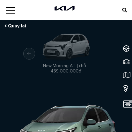
Quay lại
New Morning AT
|
chỗ
-
New
439,000,000đ