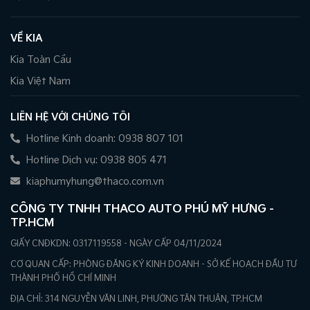
VỀ KIA
Kia Toàn Cầu
Kia Việt Nam
LIÊN HỆ VỚI CHÚNG TÔI
Hotline Kinh doanh: 0938 807 101
Hotline Dịch vụ: 0938 805 471
kiaphumyhung@thaco.com.vn
CÔNG TY TNHH THACO AUTO PHÚ MỸ HƯNG -
TP.HCM
GIẤY CNĐKDN: 0317119558 - NGÀY CẤP 04/11/2024
CƠ QUAN CẤP: PHÒNG ĐĂNG KÝ KINH DOANH - SỞ KẾ HOẠCH ĐẦU TƯ
THÀNH PHỐ HỒ CHÍ MINH
ĐỊA CHỈ: 314 NGUYỄN VĂN LINH, PHƯỜNG TÂN THUẬN, TP.HCM