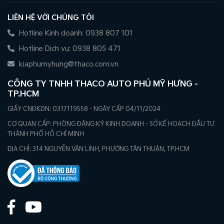
LIÊN HỆ VỚI CHÚNG TÔI
Hotline Kinh doanh: 0938 807 101
Hotline Dịch vụ: 0938 805 471
kiaphumyhung@thaco.com.vn
CÔNG TY TNHH THACO AUTO PHÚ MỸ HƯNG -
TP.HCM
GIẤY CNĐKDN: 0317119558 - NGÀY CẤP 04/11/2024
CƠ QUAN CẤP: PHÒNG ĐĂNG KÝ KINH DOANH - SỞ KẾ HOẠCH ĐẦU TƯ
THÀNH PHỐ HỒ CHÍ MINH
ĐỊA CHỈ: 314 NGUYỄN VĂN LINH, PHƯỜNG TÂN THUẬN, TP.HCM