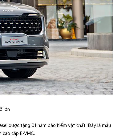
cỡ lớn
iesel được tặng 01 năm bảo hiểm vật chất. Đây là mẫu
àn cao cấp E-VMC.