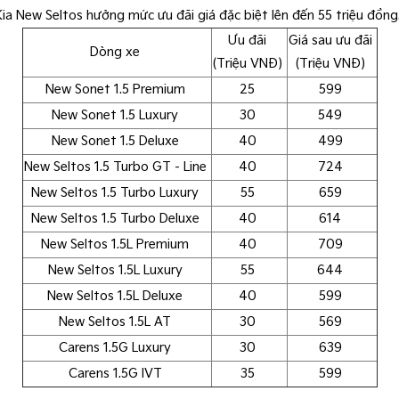
Kia New Seltos hưởng mức ưu đãi giá đặc biệt lên đến 55 triệu đồng
Ưu đãi
Giá sau ưu đãi
Dòng xe
(Triệu VNĐ)
(Triệu VNĐ)
New Sonet 1.5 Premium
25
599
New Sonet 1.5 Luxury
30
549
New Sonet 1.5 Deluxe
40
499
New Seltos 1.5 Turbo GT - Line
40
724
New Seltos 1.5 Turbo Luxury
55
659
New Seltos 1.5 Turbo Deluxe
40
614
New Seltos 1.5L Premium
40
709
New Seltos 1.5L Luxury
55
644
New Seltos 1.5L Deluxe
40
599
New Seltos 1.5L AT
30
569
Carens 1.5G Luxury
30
639
Carens 1.5G IVT
35
599