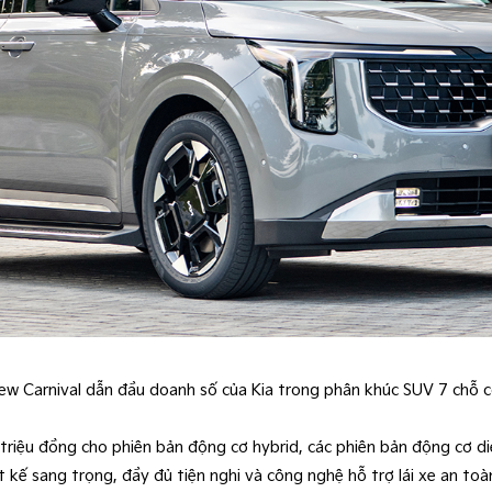
ew Carnival dẫn đầu doanh số của Kia trong phân khúc SUV 7 chỗ 
 triệu đồng cho phiên bản động cơ hybrid, các phiên bản động cơ d
 kế sang trọng, đầy đủ tiện nghi và công nghệ hỗ trợ lái xe an to