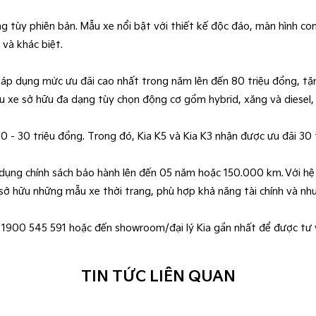
ồng tùy phiên bản. Mẫu xe nổi bật với thiết kế độc đáo, màn hình 
 và khác biệt.
 áp dụng mức ưu đãi cao nhất trong năm lên đến 80 triệu đồng, tặ
ẫu xe sở hữu đa dạng tùy chọn động cơ gồm hybrid, xăng và diesel
0 - 30 triệu đồng. Trong đó, Kia K5 và Kia K3 nhận được ưu đãi 30
p dụng chính sách bảo hành lên đến 05 năm hoặc 150.000 km. Với h
 hữu những mẫu xe thời trang, phù hợp khả năng tài chính và nh
ine 1900 545 591 hoặc đến showroom/đại lý Kia gần nhất để được tư 
TIN TỨC LIÊN QUAN